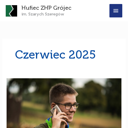
Przejdź
Głó
Hufiec ZHP Grójec
do
im. Szarych Szeregów
treści
men
Czerwiec 2025
Ogłoszenie
o
wyborach
uzupełniających
do
składku
Komisji
Rewizyjnej